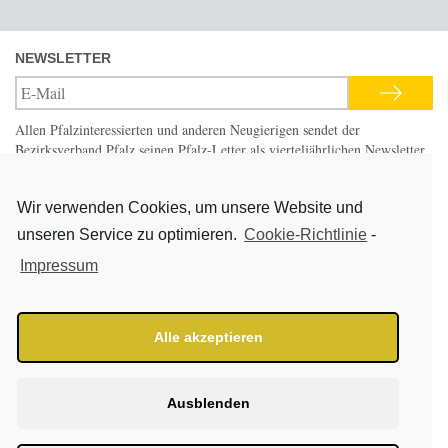
NEWSLETTER
Allen Pfalzinteressierten und anderen Neugierigen sendet der
Bezirksverband Pfalz seinen Pfalz-Letter als vierteljährlichen Newsletter
mit Hinweisen auf aktuelle Programmpunkte in seinen 21 eigenen und
mitgetragenen Einrichtungen.
Wir verwenden Cookies, um unsere Website und
unseren Service zu optimieren.
Cookie-Richtlinie
-
Pfalzbibliothek
Startseite
Impressum
Service
Impressum
Online-Recherche
Kontakt
Fernleihe
Hilfe
Alle akzeptieren
Aktuelles
Benutzungsordnung
Jugendkulturmeile
Datenschutz
Stellenportal des Bezirksverband
Ausblenden
Pfalz
Cookie-Richtlinie (EU)