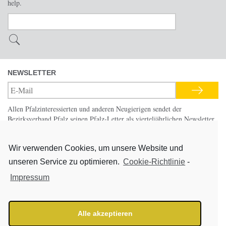
help.
NEWSLETTER
Allen Pfalzinteressierten und anderen Neugierigen sendet der
Bezirksverband Pfalz seinen Pfalz-Letter als vierteljährlichen Newsletter
mit Hinweisen auf aktuelle Programmpunkte in seinen 21 eigenen und
mitgetragenen Einrichtungen.
Wir verwenden Cookies, um unsere Website und
unseren Service zu optimieren.
Cookie-Richtlinie
-
Pfalzbibliothek
Startseite
Impressum
Service
Impressum
Online-Recherche
Kontakt
Fernleihe
Hilfe
Alle akzeptieren
Aktuelles
Benutzungsordnung